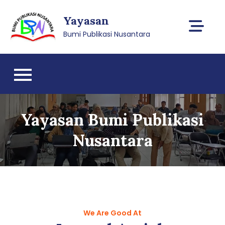
Skip
Yayasan
to
content
Bumi Publikasi Nusantara
Yayasan Bumi Publikasi
Nusantara
We Are Good At